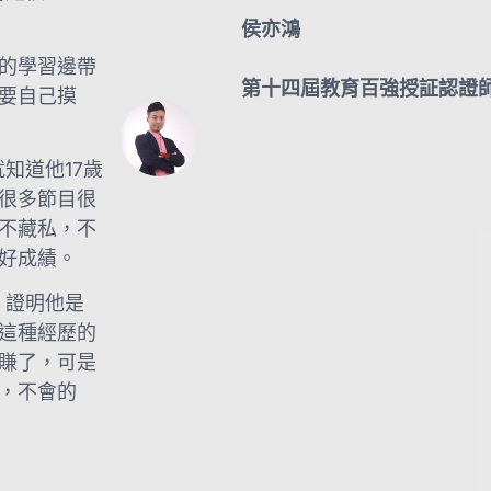
侯亦鴻
的學習邊帶
第十四屆教育百強授証認證
要自己摸
就知道他17歲
很多節目很
不藏私，不
好成績。
，證明他是
這種經歷的
賺了，可是
，不會的