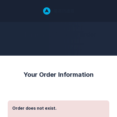
電商防護盾
Thank you for your order
Your Order Information
Order does not exist.