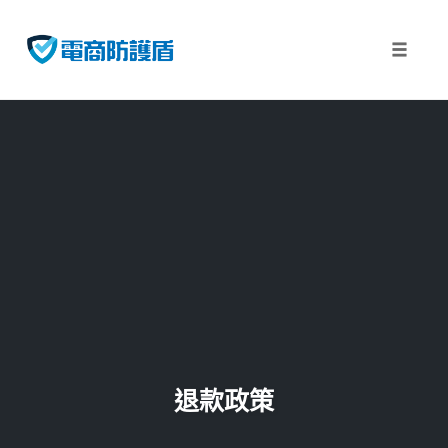
Toggle
naviga
Skip
to
content
退款政策