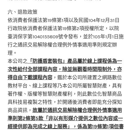
六、退款政策
依消費者保護法第19條第1項以及民國104年12月31日
行政院依消費者保護法第19條第2項授權所定，以院
臺消保字第1040155809號令發布，並於105年1月1日施
行之通訊交易解除權合理例外情事適用準則規定辦
理。
本公司之
「防護盾套裝包」產品屬於線上課程係為一
次性給付全部課程內容，除並無觀看時間限制外，亦
得自由下載課程內容
，鑑於本公司所建置之網路數位
教材平台、線上課程等乃本公司所屬智慧財產，具有
著作權、版權等智慧財產權利，則此數位化智慧商品
具科技易複製之特性，於開通後消費者即能充分探知
商品資訊，
故屬於通訊交易解除權合理例外情事適用
準則第2條第5款「非以有形媒介提供之數位內容或一
經提供即為完成之線上服務」，係為第19條第1項但書