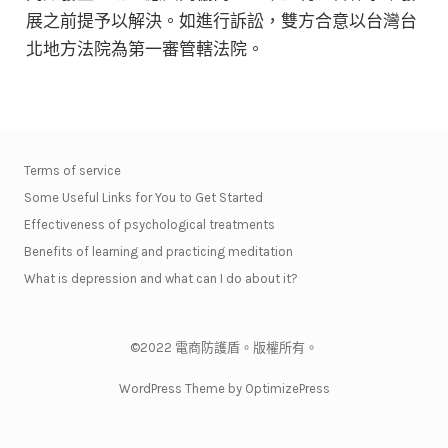
展之前提予以解決。如進行訴訟，雙方合意以台灣台
北地方法院為第一審管轄法院。
Terms of service
Some Useful Links for You to Get Started
Effectiveness of psychological treatments
Benefits of learning and practicing meditation
What is depression and what can I do about it?
©2022 電商防護盾。
版權所有。
WordPress Theme by OptimizePress